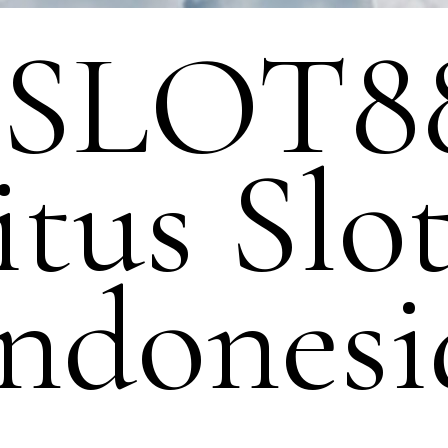
LOT88 
itus Slo
ndonesi