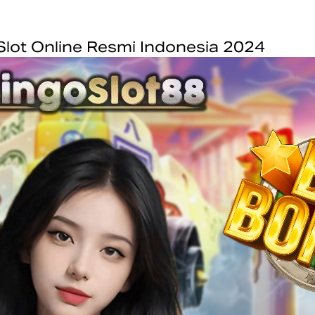
Slot Online Resmi Indonesia 2024